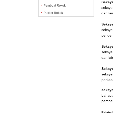
Seksy
Pembuat Rokok
seksye
Packer Rokok
dan lai
Seksye
seksye
pengeri
Seksy
seksye
dan lai
Seksy
seksye
perkad
seksye
bahagia
pembak
Related