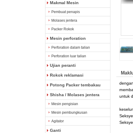
Makmal Mesin
Pembuat penapis
Molases jentera
Packer Rokok
Mesin perforation
Perforation dalam talian
Perforation luar talian
Ujian peranti
Makl
Rokok reklamasi
dengan
Potong Packer tembakau
memba
Shisha / Molases jentera
untuk 
Mesin pengisian
keselu
Mesin pembungkusan
Seksye
Agitator
Seksye
Ganti