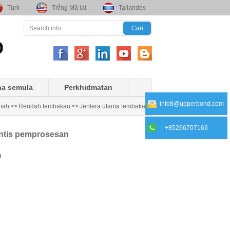
Türk
Tiếng Mã lai
Tailandés
a semula
Perkhidmatan
info8@upperbond.com
mah
>>
Rendah tembakau
>>
Jentera utama tembakau
+85266707169
ntis pemprosesan
u