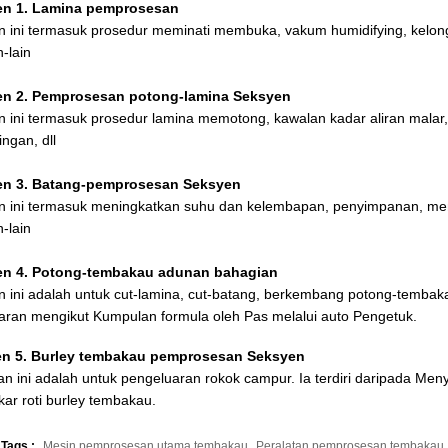
en 1. Lamina pemprosesan
n ini termasuk prosedur meminati membuka, vakum humidifying, kelo
n-lain
n 2. Pemprosesan potong-lamina Seksyen
n ini termasuk prosedur lamina memotong, kawalan kadar aliran mala
ngan, dll
en 3. Batang-pemprosesan Seksyen
n ini termasuk meningkatkan suhu dan kelembapan, penyimpanan, m
n-lain
en 4. Potong-tembakau adunan bahagian
n ini adalah untuk cut-lamina, cut-batang, berkembang potong-tembak
aran mengikut Kumpulan
formula oleh Pas melalui auto Pengetuk.
n 5. Burley tembakau pemprosesan Seksyen
n ini adalah untuk pengeluaran rokok campur. Ia terdiri daripada Meny
ar roti burley tembakau.
 Tags :
Mesin pemprosesan utama tembakau
Peralatan pemprosesan tembakau