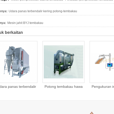
mnya:
Udara panas terbendalir kering potong-tembakau
nya:
Mesin jahit BYJ tembakau
k berkaitan
ra panas terbendalir
Potong tembakau hawa
Pengukuran in
ing potong-tembakau
lembapan seg