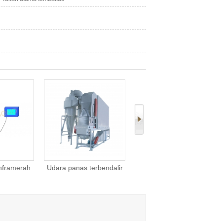
framerah
Udara panas terbendalir
HNB Device with
era-W8B
kering potong-tembakau
Replaceable Recon Rods
Heating Technology