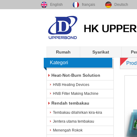
English
français
Deutsch
Rumah
Syarikat
Pe
Kategori
Prod
Heat-Not-Burn Solution
HNB Heating Devices
HNB Filter Making Machine
Rendah tembakau
Tembakau dilahirkan kira-kira
Jentera utama tembakau
Menengah Rokok