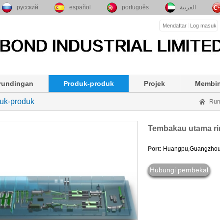
русский
español
português
العربية
Mendaftar
Log masuk
rundingan
Produk-produk
Projek
Membin
uk-produk
Ru
Tembakau utama ri
Port:
Huangpu,Guangzho
Hubungi pembekal